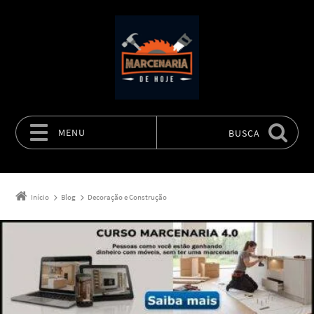
MENU
BUSCA
Pular para o conteúdo
Início
Blog
Decoração e Construção