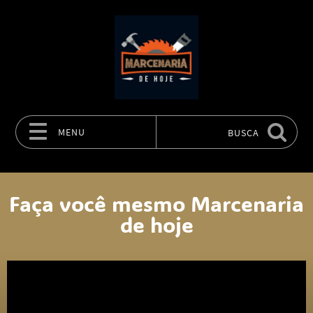
MENU
BUSCA
Pular para o conteúdo
Faça você mesmo Marcenaria
de hoje