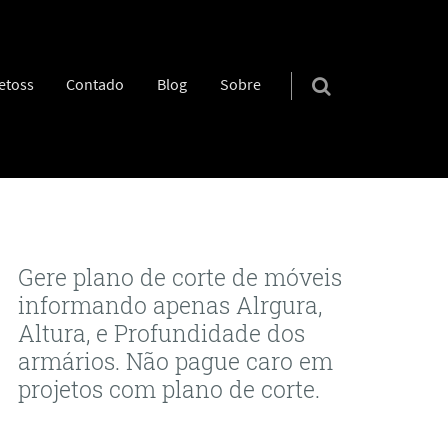
etoss
Contado
Blog
Sobre
Gere plano de corte de móveis
informando apenas Alrgura,
Altura, e Profundidade dos
armários. Não pague caro em
projetos com plano de corte.