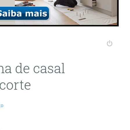
ma de casal
corte
ED