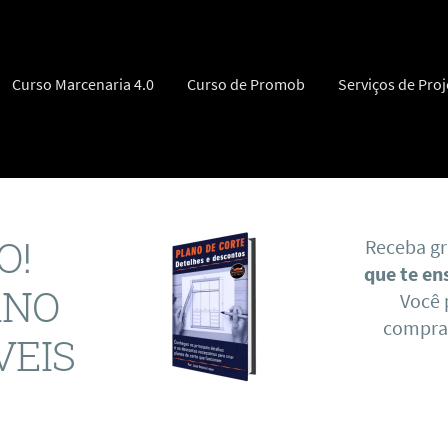
ra o conteúdo
Curso Marcenaria 4.0
Curso de Promob
Serviços de Proj
O!
Receba gr
que te en
ANO
Você 
compran
VEIS