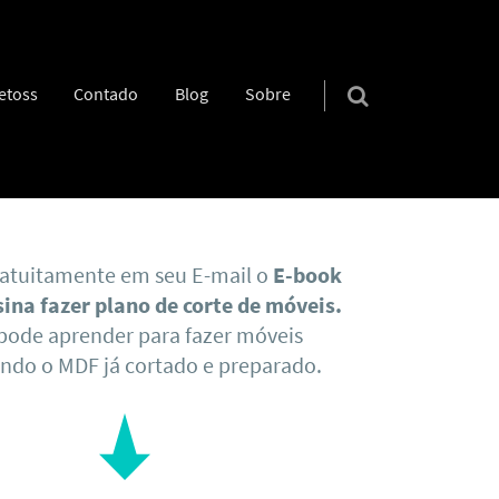
etoss
Contado
Blog
Sobre
atuitamente em seu E-mail o
E-book
sina fazer plano de corte de móveis.
pode aprender para fazer móveis
do o MDF já cortado e preparado.